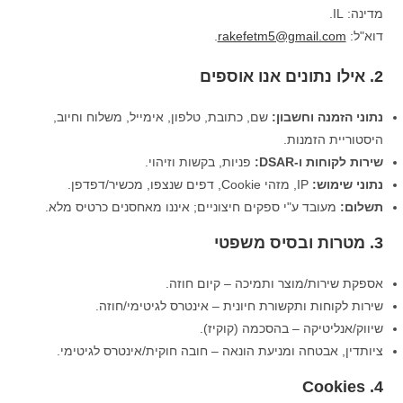
מדינה: IL.
דוא"ל:
rakefetm5@gmail.com
.
2. אילו נתונים אנו אוספים
נתוני הזמנה וחשבון:
שם, כתובת, טלפון, אימייל, משלוח וחיוב,
היסטוריית הזמנות.
שירות לקוחות ו-DSAR:
פניות, בקשות וזיהוי.
נתוני שימוש:
IP, מזהי Cookie, דפים שנצפו, מכשיר/דפדפן.
תשלום:
מעובד ע"י ספקים חיצוניים; איננו מאחסנים כרטיס מלא.
3. מטרות ובסיס משפטי
אספקת שירות/מוצר ותמיכה – קיום חוזה.
שירות לקוחות ותקשורת חיונית – אינטרס לגיטימי/חוזה.
שיווק/אנליטיקה – בהסכמה (קוקיז).
ציותדין, אבטחה ומניעת הונאה – חובה חוקית/אינטרס לגיטימי.
4. Cookies