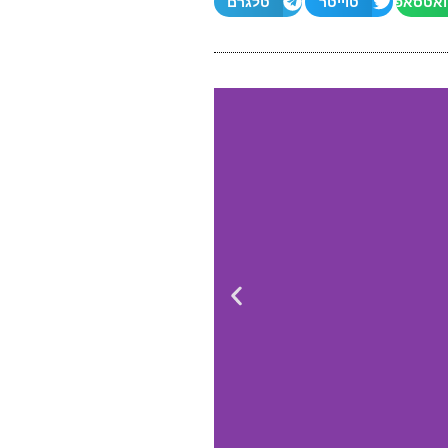
ואטסאפ
טוייטר
טלגרם