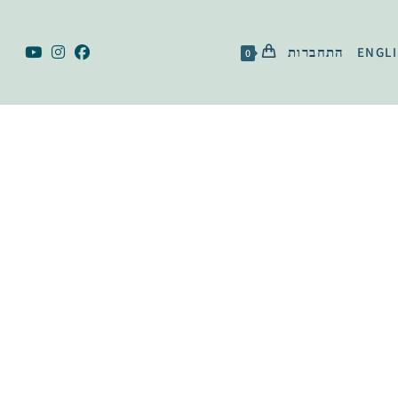
ENGL
התחברות
0