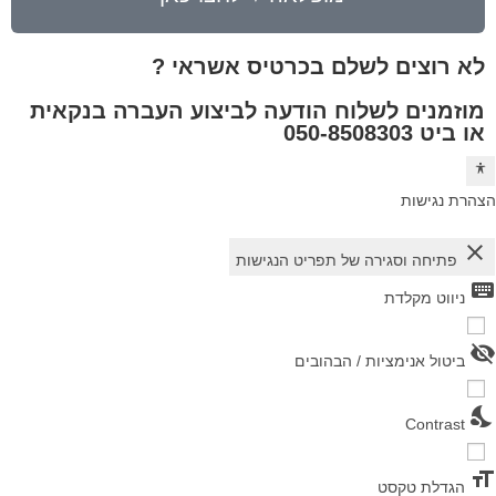
לא רוצים לשלם בכרטיס אשראי ?
מוזמנים לשלוח הודעה לביצוע העברה בנקאית
או ביט 050-8508303
הצהרת נגישות
close
פתיחה וסגירה של תפריט הנגישות
keyboard
ניווט מקלדת
visibility_off
ביטול אנימציות / הבהובים
nights_stay
Contrast
format_size
הגדלת טקסט