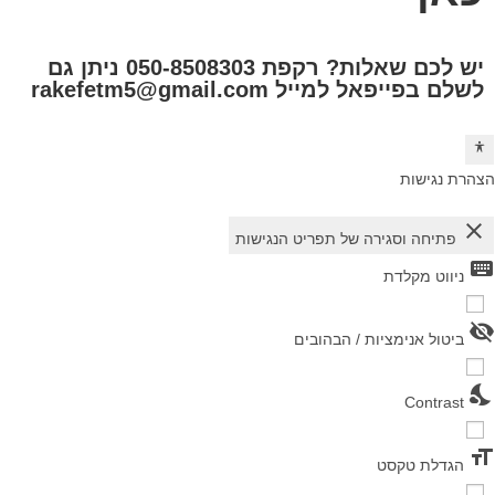
יש לכם שאלות? רקפת 050-8508303 ניתן גם
לשלם בפייפאל למייל rakefetm5@gmail.com
הצהרת נגישות
close
פתיחה וסגירה של תפריט הנגישות
keyboard
ניווט מקלדת
visibility_off
ביטול אנימציות / הבהובים
nights_stay
Contrast
format_size
הגדלת טקסט