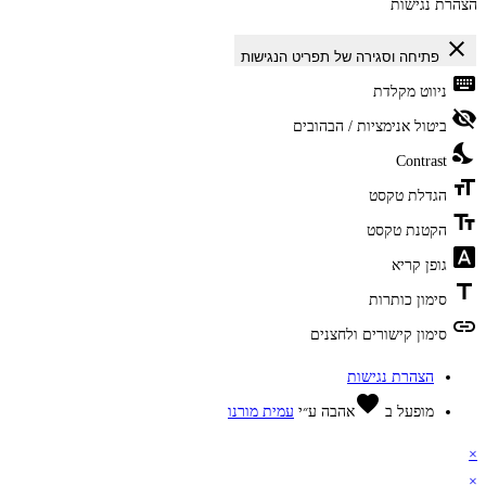
הצהרת נגישות
close
פתיחה וסגירה של תפריט הנגישות
keyboard
ניווט מקלדת
visibility_off
ביטול אנימציות / הבהובים
nights_stay
Contrast
format_size
הגדלת טקסט
text_fields
הקטנת טקסט
font_download
גופן קריא
title
סימון כותרות
link
סימון קישורים ולחצנים
הצהרת נגישות
favorite
מופעל ב
אהבה
ע״י
עמית מורנו
×
×