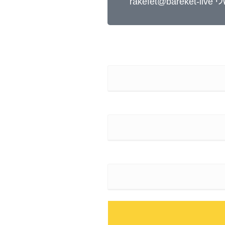
להצטרפות לזום וקבלת הקלטה לחצו כאן - שימו לב קישור ישלח אליכם למייל מיד עם התשלום, חפשו את המייל שלי rakefet@bareket-live