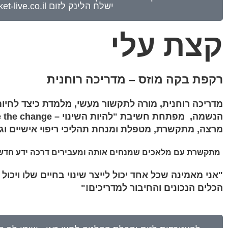
ישלח הלינק לזום rakefet@bareket-live.co.il *אם לא מצאתם את המייל , חפשו אותו בספאם
קצת עלי
רקפת בקה מוזס – מדריכה רוחנית
מדריכה רוחנית, מורה לתקשור מעשי, מלמדת כיצד לחיות 
הנשמה, מפתחת חשיבת "להיות השינוי – Be the change" ,
מרצה, מתקשרת, מטפלת ומנחת תהליכי ריפוי אישיים וגל
מתקשרת עם מלאכים שמנחים אותה ומעבירים דרכה ידע חדש 
"אני מאמינה שכל אחד יכול לייצר שינוי בחיים שלו ויכו
הכלים הנכונים והחיבור למדריכים!"