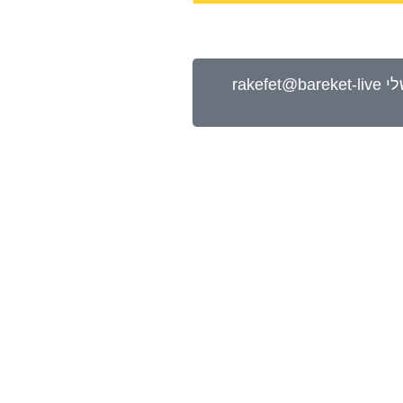
להצטרפות לזום וקבלת הקלטה לחצו כאן - שימו לב קישור ישלח אליכם למייל מיד עם התשלום, חפשו את המייל שלי rakefet@bareket-live