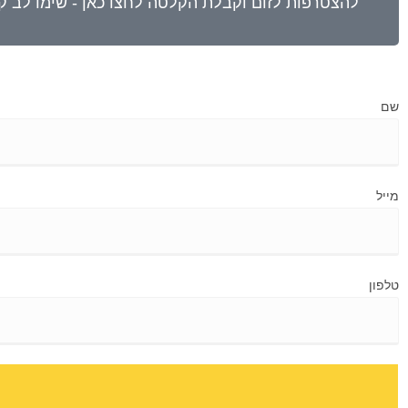
שם
מייל
טלפון