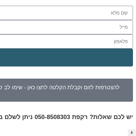
יש לכם שאלות? רקפת 050-8508303 ניתן לשלם בפייפאל למייל rakefetm5@gmail.com