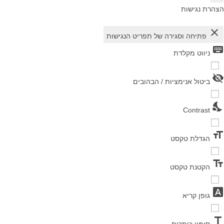
הצהרת נגישות
close
פתיחה וסגירה של תפריט הנגישות
keyboard
ניווט מקלדת
visibility_off
ביטול אנימציות / הבהובים
nights_stay
Contrast
format_size
הגדלת טקסט
text_fields
הקטנת טקסט
font_download
גופן קריא
title