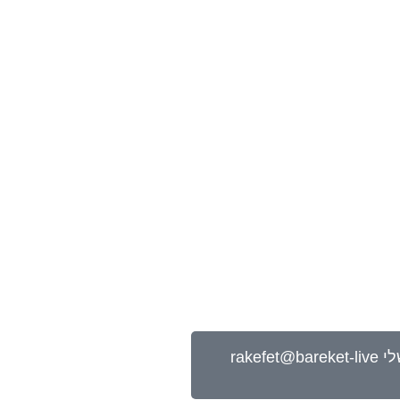
להצטרפות לזום וקבלת הקלטה לחצו כאן - שימו לב קישור ישלח אליכם למייל מיד עם התשלום, חפשו את המייל שלי rakefet@bareket-live