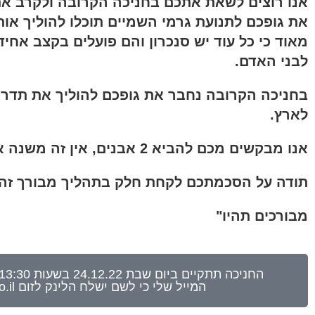
אנו רוצים לשאת אתכם בחניכה הקרובה ולקרב את
את גופכם לתנועת גרמי השמיים תוכלו להוליך א
מאוד כי כל עוד יש סנכרון והם פועלים בקצב אח
לבני האדם.
בחניכה הקרובה נחבר את גופכם להוליך את תדרי
לארץ.
אנו מבקשים מכם להביא 2 אבנים, אין זה משנה אילו אבנים הן יהיו, האחת תשאר אצלכם והשנייה תשאר באדמה.
תודה על הסכמתכם לקחת חלק בתהליך מבורך זה
מבורכים תהיו"
המייל שלי כי לשם ישלח הלינק לזום rakefet@bareket-live.co.il *אם לא מצאתם את המייל , חפשו אותו בספאם