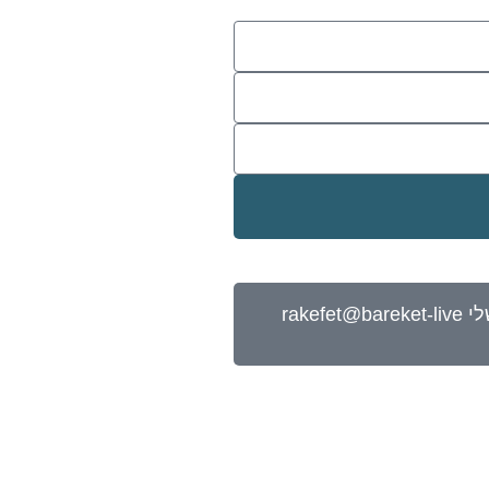
להצטרפות לזום וקבלת הקלטה לחצו כאן - שימו לב קישור ישלח אליכם למייל מיד עם התשלום, חפשו את המייל שלי rakefet@bareket-live