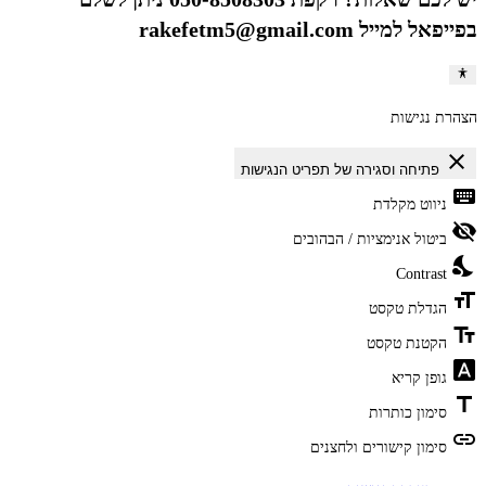
בפייפאל למייל rakefetm5@gmail.com
הצהרת נגישות
close
פתיחה וסגירה של תפריט הנגישות
keyboard
ניווט מקלדת
visibility_off
ביטול אנימציות / הבהובים
nights_stay
Contrast
format_size
הגדלת טקסט
text_fields
הקטנת טקסט
font_download
גופן קריא
title
סימון כותרות
link
סימון קישורים ולחצנים