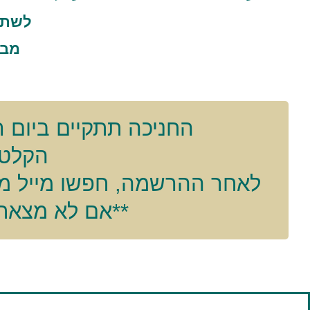
לשתיה
מבו
החניכה תתקיים ביום רביעי ה-7.2.24 בשעות 00
הקלטה
לאחר ההרשמה, חפשו מייל ממני עם הלינק לזום 
**אם לא מצאתם