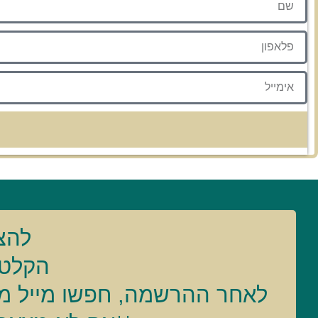
להצט
הקלטה
לאחר ההרשמה, חפשו מייל ממני עם הלינק לזום 