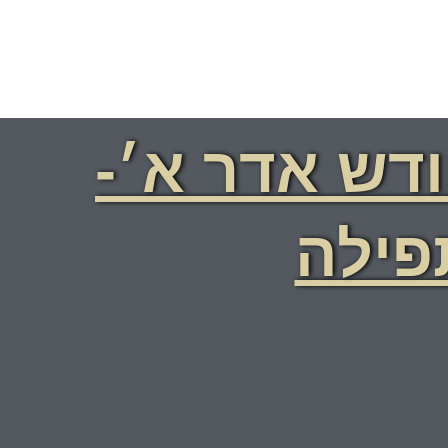
דש אדר א׳-
פילה