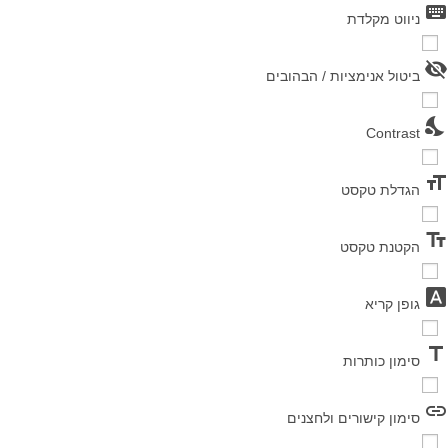
keyboard
ניווט מקלדת
visibility_off
ביטול אנימציות / הבהובים
nights_stay
Contrast
format_size
הגדלת טקסט
text_fields
הקטנת טקסט
font_download
גופן קריא
title
סימון כותרות
link
סימון קישורים ולחצנים