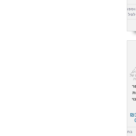
וספה
לסל
,
ם
,
 של
ת
ר
ת
וי
₪
בחר