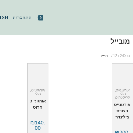
התחברות
ISH
0
מובייל
הכל
24
12
צפייה:
אורוגונייט
,
אורוגונייט
,
כללי
,
כללי
קריסטלים
אורגונייט
אורגונייט
חרוט
בצורת
צילינדר
₪
140.
00
₪
200.