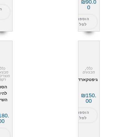
₪
90.0
0
ה
הוספה
לסל
כללי
,
כללי
מבצעים
מבצעי
מוצרים
גיפטקארד
רקפ
הספ
להיו
₪
150.
השינ
00
הוספה
180.
לסל
00