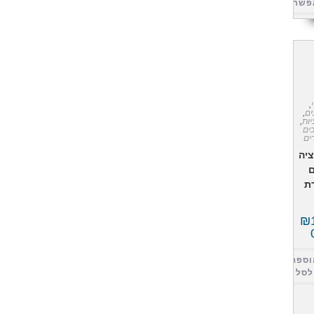
פשרויות
,
ם
,
ות
,
ים
ים
יה
ם
ת
₪
וספה
לסל