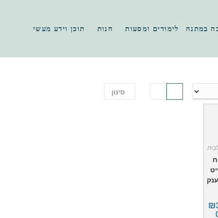
ה במתנה
לימודים ומסעות
חנות
תוכן וידע מעשי
סינון
בית
ח
יט
ענק
₪