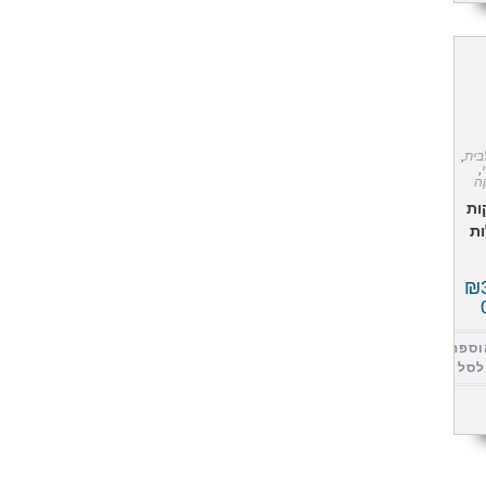
בית
,
,
ה
ות
ות
₪
וספה
לסל