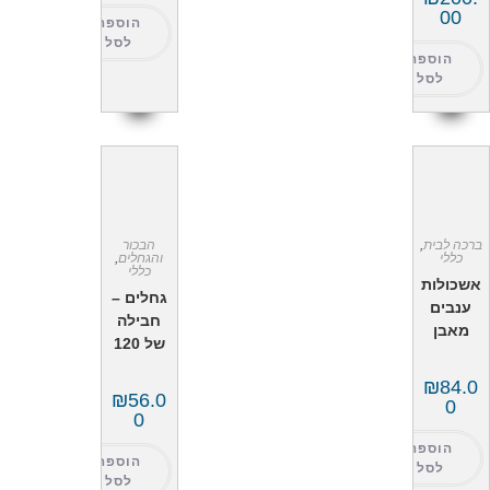
00
הוספה
לסל
הוספה
לסל
ברכה לבית
,
הבכור
כללי
והגחלים
,
כללי
אשכולות
גחלים –
ענבים
חבילה
מאבן
של 120
₪
84.0
₪
56.0
0
0
הוספה
הוספה
לסל
לסל