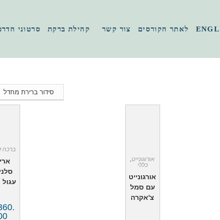
ENGL
לאתר הקורסים
צור קשר
קהילת ברקת
סרטוני הדרכ
ברכה ל
אורוגונייט
,
ארי
כללי
סלני
אורגונייט
עגול 
עם סמל
צ'אקרה
360.
00