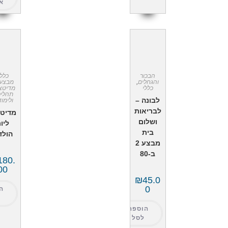
א
הבכור
כללי
והגחלים
,
מבצעי
כללי
מדיטצי
תהליכ
לבונה –
ולימוד
לבריאות
מדיטצ
ושלום
ליו
בית
הולד
מבצע 2
ב-80
180.
00
₪
45.0
0
ה
הוספה
לסל