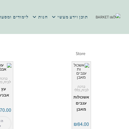
תוכן וידע מעשי
חנות
לימודים ומסעו
Store
ברכה
לבית
,
כל
ברכה
עץ
לבית
,
כללי
אבנים
אשכולות
ענבים
מאבן
70.00
הו
₪
84.00
ל