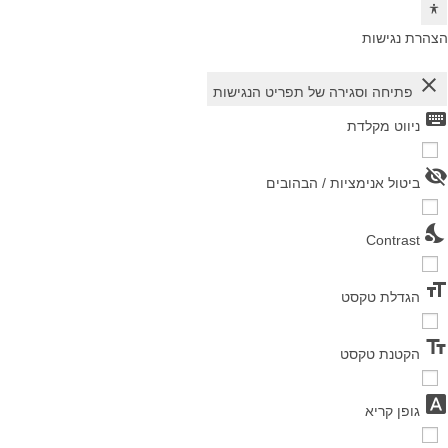
הצהרת נגישות
close
פתיחה וסגירה של תפריט הנגישות
keyboard
ניווט מקלדת
visibility_off
ביטול אנימציות / הבהובים
nights_stay
Contrast
format_size
הגדלת טקסט
text_fields
הקטנת טקסט
font_download
גופן קריא