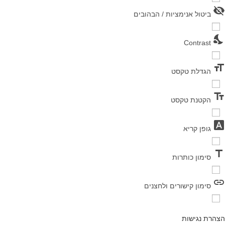
visibility_off
ביטול אנימציות / הבהובים
nights_stay
Contrast
format_size
הגדלת טקסט
text_fields
הקטנת טקסט
font_download
גופן קריא
title
סימון כותרות
link
סימון קישורים ולחצנים
הצהרת נגישות