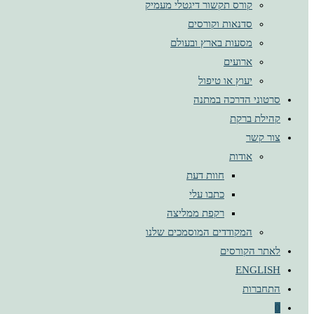
קורס תקשור דיגטלי מעמיק
סדנאות וקורסים
מסעות בארץ ובעולם
ארועים
יעוץ או טיפול
סרטוני הדרכה במתנה
קהילת ברקת
צור קשר
אודות
חוות דעת
כתבו עלי
רקפת ממליצה
המקודדים המוסמכים שלנו
לאתר הקורסים
ENGLISH
התחברות
0