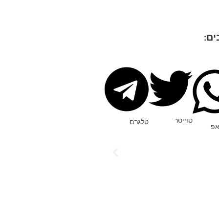
ים:
טוייטר
טלגרם
אפ
מסרים
תליון קריס
ות אור
שיבחר במי