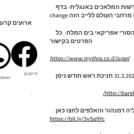
יום שלישי 22.3.2022 בשעה 20:30 לייב חדשות המלאכים באנגלית- בדף Be the
ארועים קרוב
הסורי אפריקאי בים המלח- כל
הפרטים בקישור
https://www.mythra.co.il/israel
פייסבוק
וואטס
 דמנהור והאלפים לחצו כאן
קלפי 
https://bit.ly/3vSq9Yc
מישוי