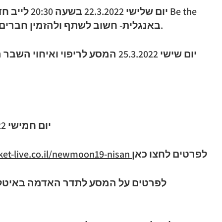
change באנגלית- חשוב לשתף ולהזמין חברים מרחבי העולם ללייב הזה.
יום שישי 25.3.2022
המסע לריפוי ואיחוי השבר 
יום חמישי 31.3.2022 חניכת ראש חודש ניסן
לפרטים לחצו כאן
http://bareket-live.co.il/newmoon19-nisan/
לפרטים על המסע לתדר האדמה באיטליה