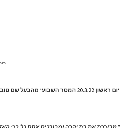
ses
יום ראשון 20.3.22 המסר השבועי מהבעל שם טוב, והרמב"ם
"מבורכת את בת יקרה ומבורכים אתם כל בני האד