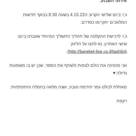
אירועי השבוע:
👈 ביום שלישי הקרוב ה4.10.22 בשעה 8:30 בבוקר חדשות
המלאכים יתקיימו כסדרם.
👈 לרכישת ההקלטה של תהליך התשליך המיוחד שעברנו ביום
שישי האחרון, נא לחצו על הלינק:
http://bareket-live.co.il/tashlich/;
אני מזמינה את כולם לצפות ולשתף את המסר, שכן יש בו משמעות
גדולה ♥️
מאחלת לכולנו גמר חתימה טובה, ושנה מלאה בחמלה והתפתחות.
רקפת