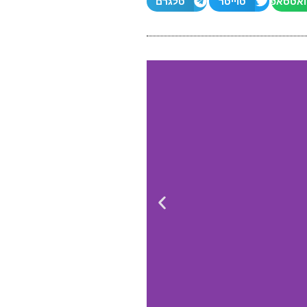
ואטסאפ
טוייטר
טלגרם