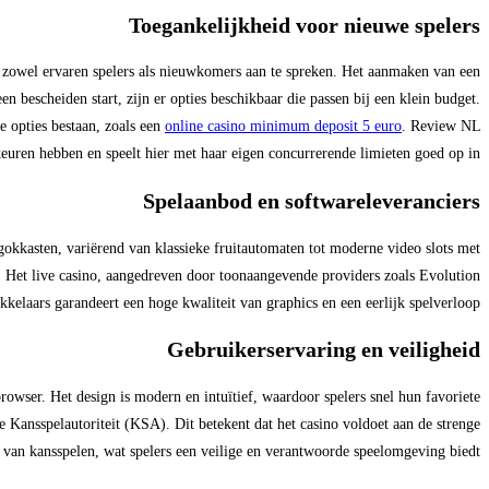
Een van de eerste dingen die opvalt aan Review NL is de toegankelijkh
account is eenvoudig en de stortingsmogelijkheden zijn flexibel. Voor deg
Overigens, voor wie op zoek is naar een nog lagere instapdrempel, is het 
begrijpt echter dat sp
Het spelaanbod bij Review NL is indrukwekkend en gevarieerd. Spele
geavanceerde bonusrondes. Daarnaast is er een ruim aanbod aan tafelspellen zo
Gaming, biedt een realistische en interactieve ervaring. De samenwerking 
De website van Review NL is overzichtelijk en makkelijk te navigeren, zowel o
spellen kunnen vinden. Wat betreft betrouwbaarheid en veiligheid: Review NL
Nederlandse 