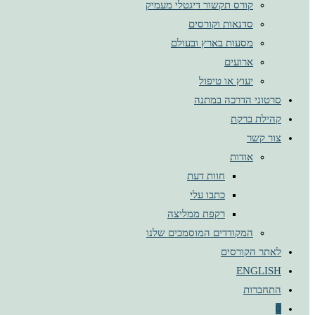
קורס תקשור דיגטלי מעמיק
סדנאות וקורסים
מסעות בארץ ובעולם
ארועים
יעוץ או טיפול
סרטוני הדרכה במתנה
קהילת ברקת
צור קשר
אודות
חוות דעת
כתבו עלי
רקפת ממליצה
המקודדים המוסמכים שלנו
לאתר הקורסים
ENGLISH
התחברות
0