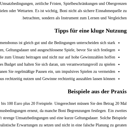
Kennenlernen der Plattform, das Testen von Spielen und das Entdecke
können die tatsächlichen Gewinne schrumpfen. Manche Boni haben auch
Vergleichen Sie verschiedene Angebot
Prüfen Sie Mind
Nutzen Sie den Bonus sinnvo
Beh
Notieren Sie sich w
Stellen Sie sich vor, Sie melden sich neu an und erhalten einen greatwin
umsetzen, bevor eine Auszahlung möglich ist. Wenn Sie anschließend G
Szenario: Bei einer anderen Promotion erhalten Sie 50 Freispiele ohne Einz