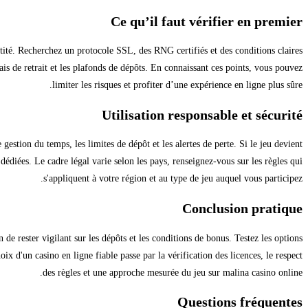
Avant de jouer, assurez-vous que le site possède une licence reconnue et des
sur les dépôts, retraits et bonus sur malina casino online. Vérifiez aussi l
Utiliser malina casino online de façon responsable signifie fixer un budget 
source de stress ou d’endettement, prenez du recul et demandez de l’a
En somme, malina casino online peut être une plateforme intéressante pou
gratuites pour vous familiariser avec l’interface, puis passez à des parties avec 