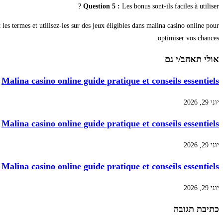
Réponse 5 :
Les bonus arrivent avec des conditions de mise et des exclus