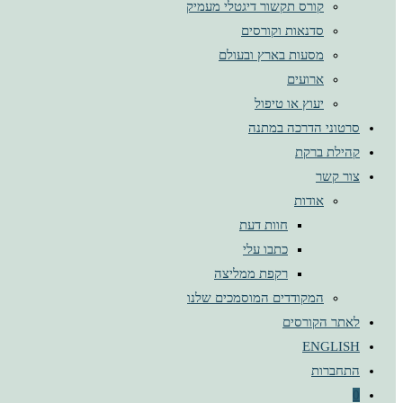
קורס תקשור דיגטלי מעמיק
סדנאות וקורסים
מסעות בארץ ובעולם
ארועים
יעוץ או טיפול
סרטוני הדרכה במתנה
קהילת ברקת
צור קשר
אודות
חוות דעת
כתבו עלי
רקפת ממליצה
המקודדים המוסמכים שלנו
לאתר הקורסים
ENGLISH
התחברות
0