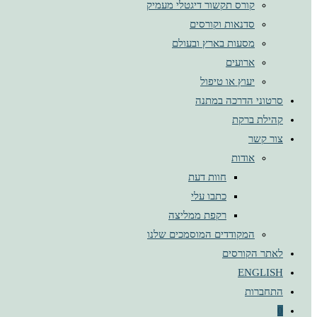
קורס תקשור דיגטלי מעמיק
סדנאות וקורסים
מסעות בארץ ובעולם
ארועים
יעוץ או טיפול
סרטוני הדרכה במתנה
קהילת ברקת
צור קשר
אודות
חוות דעת
כתבו עלי
רקפת ממליצה
המקודדים המוסמכים שלנו
לאתר הקורסים
ENGLISH
התחברות
0