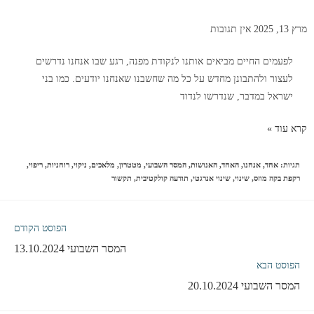
מרץ 13, 2025
אין תגובות
לפעמים החיים מביאים אותנו לנקודת מפנה, רגע שבו אנחנו נדרשים
לעצור ולהתבונן מחדש על כל מה שחשבנו שאנחנו יודעים. כמו בני
ישראל במדבר, שנדרשו לנדוד
קרא עוד »
תגיות
:
אחד
,
אנחנו
,
האחד
,
האנושות
,
המסר השבועי
,
מטטרון
,
מלאכים
,
ניקוי
,
רוחניות
,
ריפוי
,
רקפת בקה מוזס
,
שינוי
,
שינוי אנרגטי
,
תודעה קולקטיבית
,
תקשור
הפוסט הקודם
המסר השבועי 13.10.2024
הפוסט הבא
המסר השבועי 20.10.2024