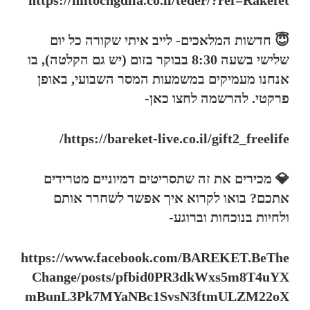
https://mitochgdila.co.il/teder/?ref=Rakefet
😇 חדשות המלאכים- לייב איתי שקורה כל יום
שלישי בשעה 8:30 בבוקר בזום (יש גם הקלטה), בו
אנחנו מעמיקים במשמעות המסר השבועי, באופן
פרקטי. להרשמה לחצו כאן-
https://bareket-live.co.il/gift2_freelife/
💎 מכירים את זה שתסריטים דמיוניים מטרידים
אתכם? בואו לקרוא איך אפשר לשחרר אותם
ולחיות בנוכחות וברוגע-
https://www.facebook.com/BAREKET.BeThe
Change/posts/pfbid0PR3dkWxs5m8T4uYX
mBunL3Pk7MYaNBc1SvsN3ftmULZM22oX