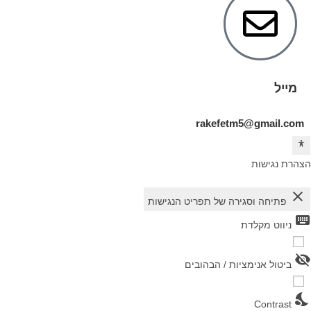
מייל
rakefetm5@gmail.com
הצהרת נגישות
close
פתיחה וסגירה של תפריט הנגישות
keyboard
ניווט מקלדת
visibility_off
ביטול אנימציות / הבהובים
nights_stay
Contrast