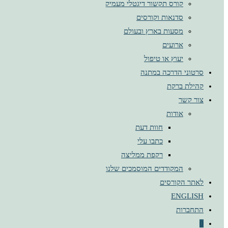
קורס תקשור דיגטלי מעמיק
סדנאות וקורסים
מסעות בארץ ובעולם
ארועים
יעוץ או טיפול
סרטוני הדרכה במתנה
קהילת ברקת
צור קשר
אודות
חוות דעת
כתבו עלי
רקפת ממליצה
המקודדים המוסמכים שלנו
לאתר הקורסים
ENGLISH
התחברות
0