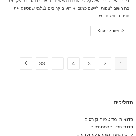
דיברנו על הדרך העקלקלה שאנחנו נמצאים בה עכשיו והברכה שקיימת
בה חשוב לצפות וליישם כמובן אירועים קרובים:🔮למי שפספס את
חניכת ראש חודש…
להמשך קריאה
33
…
4
3
2
1
תהליכים
סדנאות, מדיטציות וקורסים
סדנת תקשור למתחילים
קורס תקשור מעמיק למתקדמים