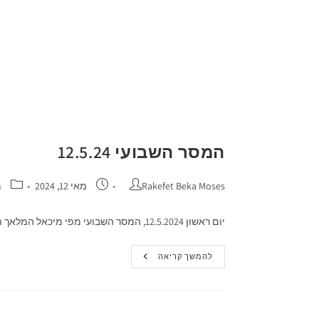
המסר השבועי 12.5.24
Rakefet Beka Moses
מאי 12, 2024
מ
יום ראשון 12.5.2024, המסר השבועי מפי מיכאל המלאך הבוקר הגיע אלינו המלאך מיכאל, רגע לפני ערב יום הזיכרון, והעמיק לגבי האחריות הגדולה שיש לנו על האנושות כולה ונתן לנו משימה…
להמשך קריאה