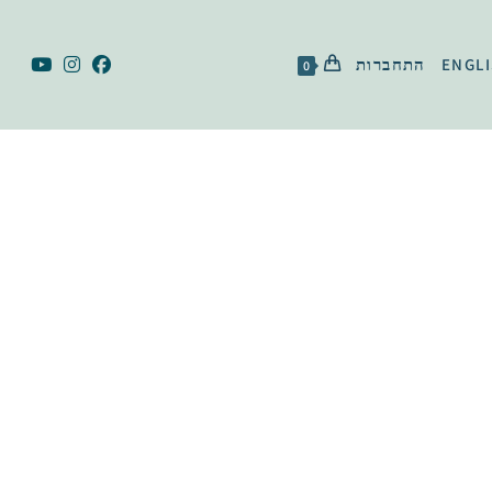
ENGL
התחברות
0