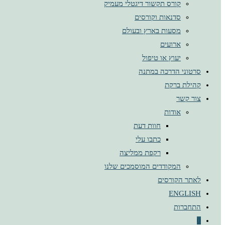
קורס תקשור דיגטלי מעמיק
סדנאות וקורסים
מסעות בארץ ובעולם
ארועים
יעוץ או טיפול
סרטוני הדרכה במתנה
קהילת ברקת
צור קשר
אודות
חוות דעת
כתבו עלי
רקפת ממליצה
המקודדים המוסמכים שלנו
לאתר הקורסים
ENGLISH
התחברות
0