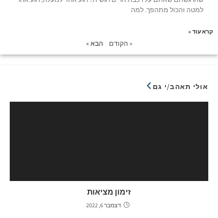
למטה והכול מתהפך. למה
קרא עוד »
« הקודם
הבא »
אולי תאהב/י גם
זימון מציאות
דצמבר 6, 2022