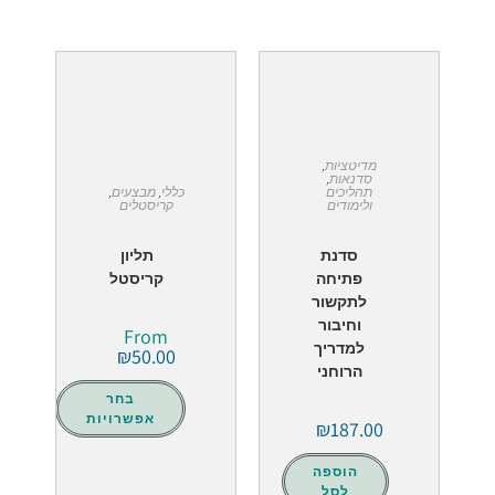
מדיטציות
,
סדנאות
,
כללי
,
מבצעים
,
תהליכים
קריסטלים
ולימודים
תליון
סדנת
קריסטל
פתיחה
לתקשור
וחיבור
From
למדריך
₪
50.00
הרוחני
בחר
אפשרויות
₪
187.00
הוספה
לסל