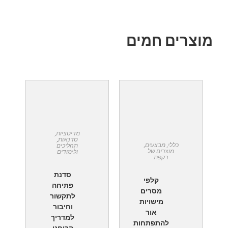
מוצרים חמים
מדיטציות
,
סדנאות
,
כללי
,
מבצעים
,
תהליכים
מוצרים של
ולימודים
רקפת
סדנת
קלפי
פתיחה
מסרים
לתקשור
מישויות
וחיבור
אור
למדריך
להתפתחות
הרוחני