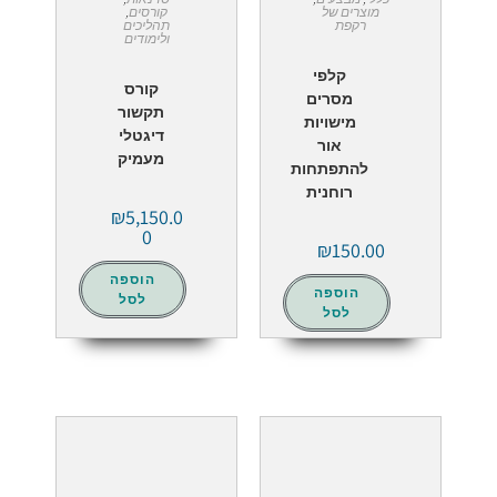
מוצרים של
קורסים
,
רקפת
תהליכים
ולימודים
קלפי
קורס
מסרים
תקשור
מישויות
דיגטלי
אור
מעמיק
להתפתחות
רוחנית
₪
5,150.0
0
₪
150.00
הוספה
הוספה
לסל
לסל