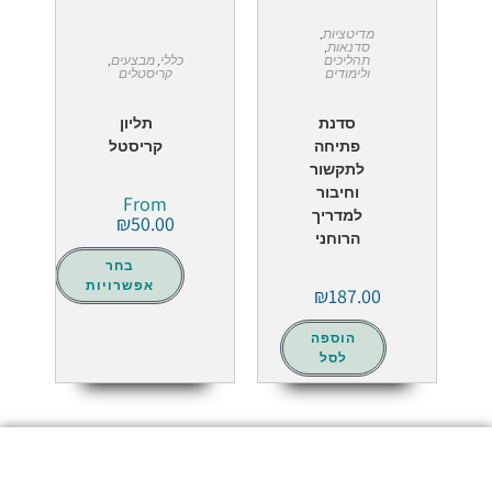
מדיטציות
,
סדנאות
,
כללי
,
מבצעים
,
תהליכים
קריסטלים
ולימודים
תליון
סדנת
קריסטל
פתיחה
לתקשור
וחיבור
From
למדריך
₪
50.00
הרוחני
בחר
אפשרויות
₪
187.00
הוספה
לסל