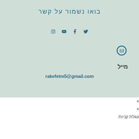
בואו נשמור על קשר
מייל
rakefetm5@gmail.com
גלת קניות