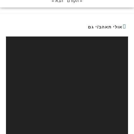
« הקודם
הבא »
אולי תאהב/י גם