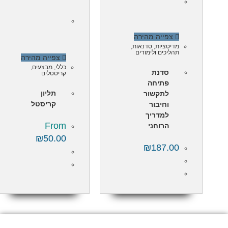
צפייה מהירה
מדיטציות
,
סדנאות
,
תהליכים ולימודים
צפייה מהירה
כללי
,
מבצעים
,
סדנת
קריסטלים
פתיחה
תליון
לתקשור
קריסטל
וחיבור
למדריך
From
הרוחני
₪
50.00
₪
187.00