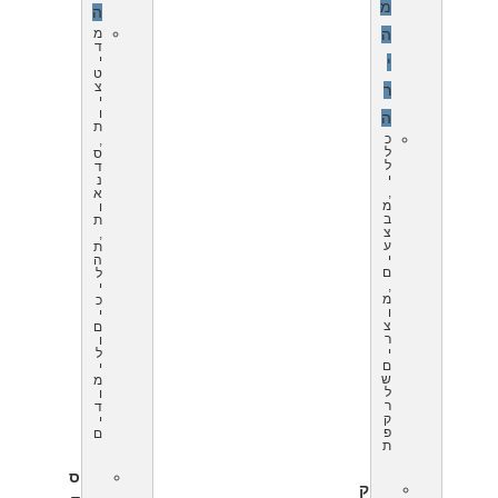
מ
ה
מ
ה
ד
י
י
ט
צ
ר
י
ו
ה
ת
כ
,
ל
ס
ל
ד
י
נ
,
א
מ
ו
ב
ת
צ
,
ע
ת
י
ה
ם
ל
,
י
מ
כ
ו
י
צ
ם
ר
ו
י
ל
ם
י
ש
מ
ל
ו
ר
ד
ק
י
פ
ם
ת
ס
ק