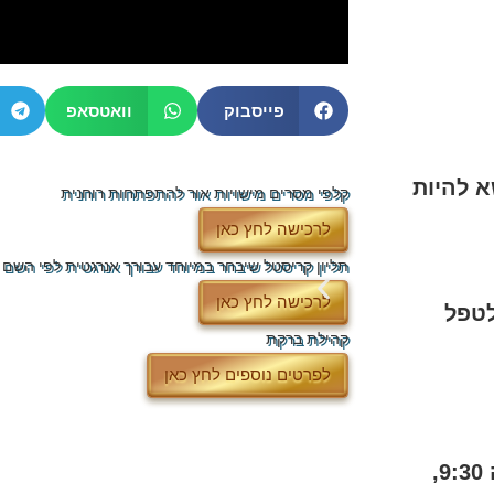
פייסבוק
וואטסאפ
סן תתקיים ב7.4.24 בנושא להיות
קלפי מסרים מישויות אור להתפתחות רוחנית
לרכישה לחץ כאן
תליון קריסטל שיבחר במיוחד עבורך אנרגטית לפי השם
לרכישה לחץ כאן
לטפל
קהילת ברקת
לפרטים נוספים לחץ כאן
🌿 סדנה לחיבור למדריך הרוחני – ב-3.4, בשעה 9:30,