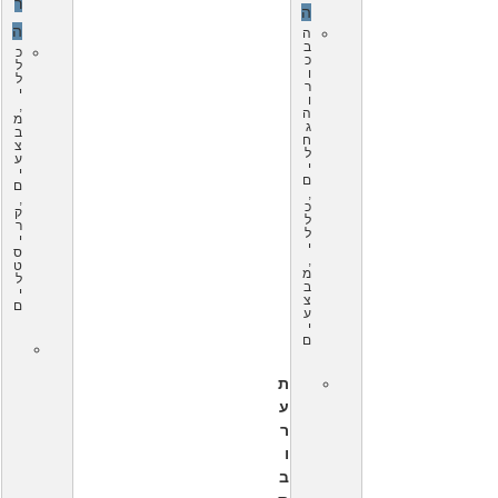
ר
ה
ה
ה
ב
כ
כ
ל
ו
ל
ר
י
ו
,
ה
מ
ג
ב
ח
צ
ל
ע
י
י
ם
ם
,
,
כ
ק
ל
ר
ל
י
י
ס
,
ט
מ
ל
ב
י
צ
ם
ע
י
ם
ת
ע
ר
ו
ב