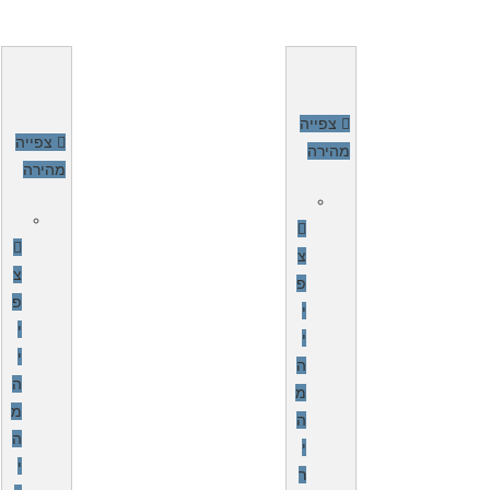
צפייה
צפייה
מהירה
מהירה
צ
צ
פ
פ
י
י
י
י
ה
ה
מ
מ
ה
ה
י
י
ר