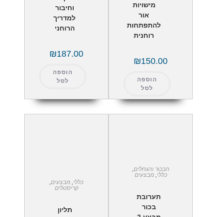
מישויות
וחיבור
אור
למדריך
להתפתחות
הרוחני
רוחנית
₪
187.00
₪
150.00
הוספה
הוספה
לסל
לסל
הבכור והגחלים
,
כללי
,
מבצעים
כללי
,
מבצעים
,
קריסטלים
תערובת
בכור
תליון
מבצע 2