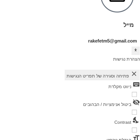
מייל
rakefetm5@gmail.com
הצהרת נגישות
close
פתיחה וסגירה של תפריט הנגישות
keyboard
ניווט מקלדת
visibility_off
ביטול אנימציות / הבהובים
nights_stay
Contrast
format_size