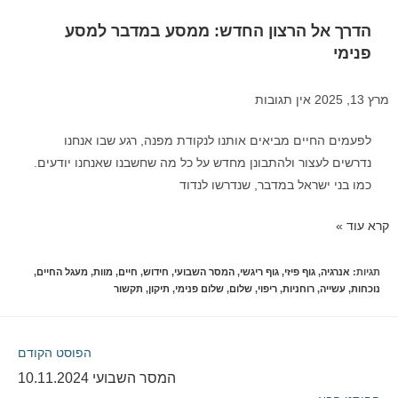
הדרך אל הרצון החדש: ממסע במדבר למסע
פנימי
מרץ 13, 2025
אין תגובות
לפעמים החיים מביאים אותנו לנקודת מפנה, רגע שבו אנחנו
נדרשים לעצור ולהתבונן מחדש על כל מה שחשבנו שאנחנו יודעים.
כמו בני ישראל במדבר, שנדרשו לנדוד
קרא עוד »
תגיות
:
אנרגיה
,
גוף פיזי
,
גוף ריגשי
,
המסר השבועי
,
חידוש
,
חיים
,
מוות
,
מעגל החיים
,
נוכחות
,
עשייה
,
רוחניות
,
ריפוי
,
שלום
,
שלום פנימי
,
תיקון
,
תקשור
הפוסט הקודם
המסר השבועי 10.11.2024