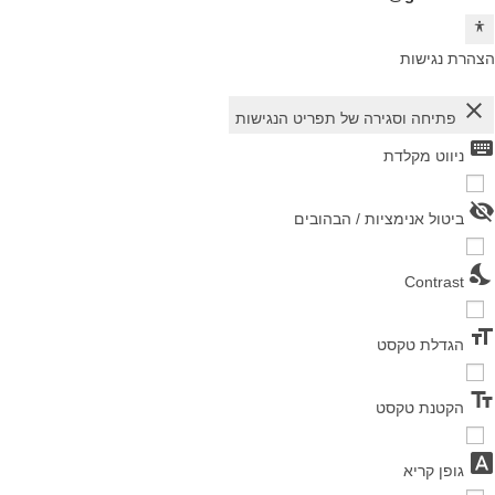
הצהרת נגישות
close
פתיחה וסגירה של תפריט הנגישות
keyboard
ניווט מקלדת
visibility_off
ביטול אנימציות / הבהובים
nights_stay
Contrast
format_size
הגדלת טקסט
text_fields
הקטנת טקסט
font_download
גופן קריא