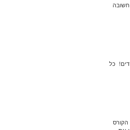
חשובה
דודים! כל
 הקורס