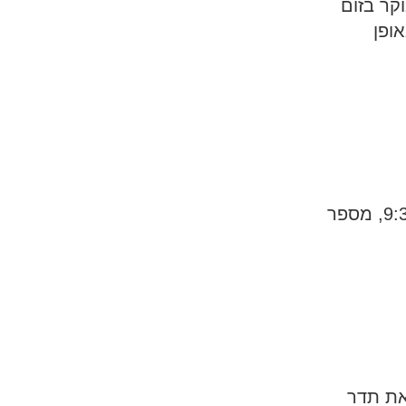
ם- כל יום רביעי בשעה 8:30 בבוקר בזום
ופן
🌞 סדנה לחיבור למדריך הרוחני – ב-3.4, בשעה 9:30, מספר
את תדר