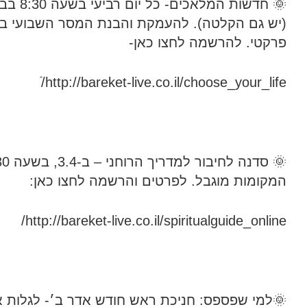
🌞 חדשות המלאכי
(יש גם הקלטה). להעמקת והבנת המסר השבועי בא
פרקטי. להרשמה לחצו כאן-
http://bareket-live.co.il/choose_your_life/ֿ
המקומות מוגבל. לפרטים והרשמה לחצו כאן:
http://bareket-live.co.il/spiritualguide_online/
🌞למי שפספס: חניכת ראש חודש אדר ב׳- לגלות 