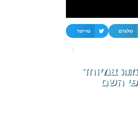
טלגרם
טוייטר
ות אור
בחר במיוחד
ת
פי השם